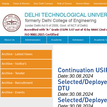
Home
Vision & Mission
East Delhi Campus
Wall of Donors
Alumni Affairs
International 
Contact Us
About Us
Administration
Academic
Admission
Academic U
Archive - Latest News
Archive - Notice's
Archive - Tender
Date:
30.08.2024
Archive - Recruitment
Archive - Events
Date:
30.08.2024
Date:
30.08.2024